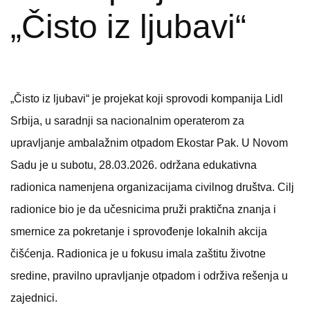
„Čisto iz ljubavi“
„Čisto iz ljubavi“ je projekat koji sprovodi kompanija Lidl
Srbija, u saradnji sa nacionalnim operaterom za
upravljanje ambalažnim otpadom Ekostar Pak. U Novom
Sadu je u subotu, 28.03.2026. održana edukativna
radionica namenjena organizacijama civilnog društva. Cilj
radionice bio je da učesnicima pruži praktična znanja i
smernice za pokretanje i sprovođenje lokalnih akcija
čišćenja. Radionica je u fokusu imala zaštitu životne
sredine, pravilno upravljanje otpadom i održiva rešenja u
zajednici.