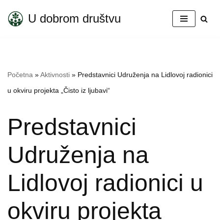
U dobrom društvu
Skoči
na
sadržaj
Početna
»
Aktivnosti
»
Predstavnici Udruženja na Lidlovoj radionici
u okviru projekta „Čisto iz ljubavi“
Predstavnici
Udruženja na
Lidlovoj radionici u
okviru projekta