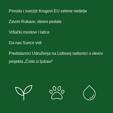
Priroda i sve(s)t: Krugovi EU zelene nedelje
Zavrni Rukave, okreni pedale
Vršački mostovi i latice
Da nas Sunce vidi
Predstavnici Udruženja na Lidlovoj radionici u okviru
projekta „Čisto iz ljubavi“