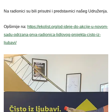
Na radionici su bili prisutni i predstavnici našeg Udruženja.
Opširnije na:
https://ekolist.org/od-ideje-do-akcije-u-novom-
sadu-odrzana-prva-radionica-lidlovog-projekta-cisto-iz-
ljubavi/