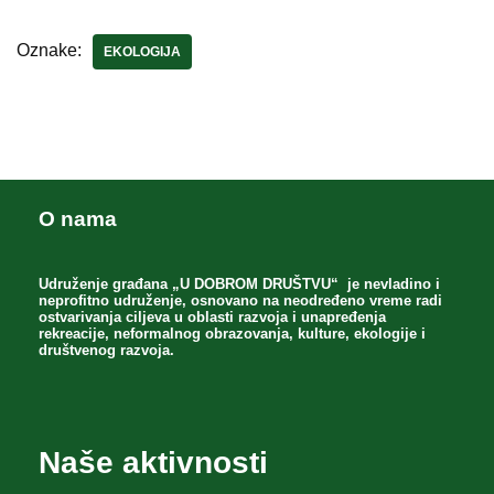
Oznake:
EKOLOGIJA
O nama
Udruženje građana „U DOBROM DRUŠTVU“ je nevladino i
neprofitno udruženje, osnovano na neodređeno vreme radi
ostvarivanja ciljeva u oblasti razvoja i unapređenja
rekreacije, neformalnog obrazovanja, kulture, ekologije i
društvenog razvoja.
Naše aktivnosti